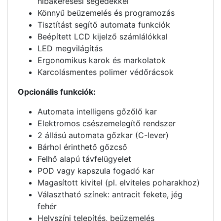
hibakeresési segédekkel
Könnyű beüzemelés és programozás
Tisztítást segítő automata funkciók
Beépített LCD kijelző számlálókkal
LED megvilágítás
Ergonomikus karok és markolatok
Karcolásmentes polimer védőrácsok
Opcionális funkciók:
Automata intelligens gőzőlő kar
Elektromos csészemelegítő rendszer
2 állású automata gőzkar (C-lever)
Bárhol érinthető gőzcső
Felhő alapú távfelügyelet
POD vagy kapszula fogadó kar
Magasított kivitel (pl. elviteles poharakhoz)
Választható színek: antracit fekete, jég
fehér
Helyszíni telepítés, beüzemelés