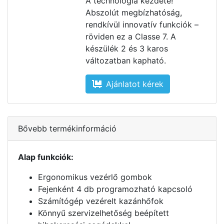
A technológia kezdete!
Abszolút megbízhatóság,
rendkívül innovatív funkciók –
röviden ez a Classe 7. A
készülék 2 és 3 karos
változatban kapható.
Ajánlatot kérek
Bővebb termékinformáció
Alap funkciók:
Ergonomikus vezérlő gombok
Fejenként 4 db programozható kapcsoló
Számítógép vezérelt kazánhőfok
Könnyű szervizelhetőség beépített