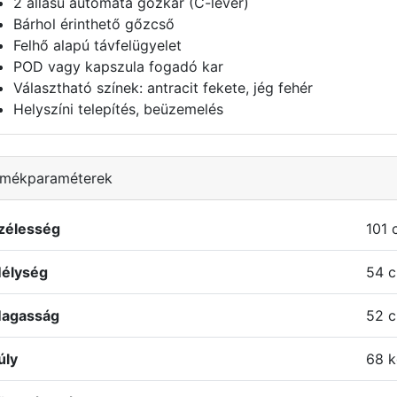
2 állású automata gőzkar (C-lever)
Bárhol érinthető gőzcső
Felhő alapú távfelügyelet
POD vagy kapszula fogadó kar
Választható színek: antracit fekete, jég fehér
Helyszíni telepítés, beüzemelés
rmékparaméterek
zélesség
101 
élység
54 
agasság
52 
úly
68 