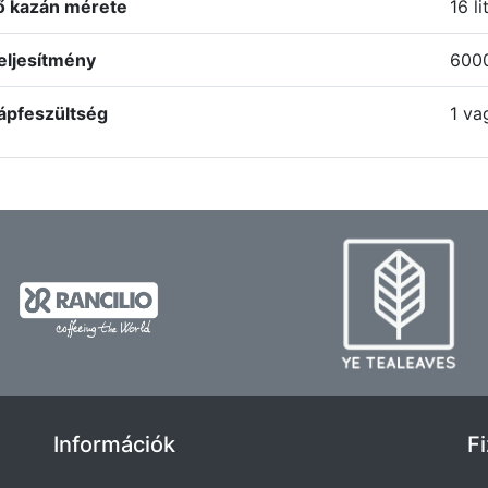
ő kazán mérete
16 li
eljesítmény
600
ápfeszültség
1 va
Információk
F