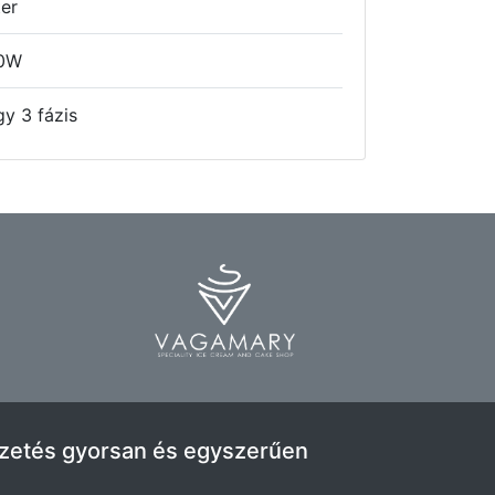
ter
0W
gy 3 fázis
izetés gyorsan és egyszerűen