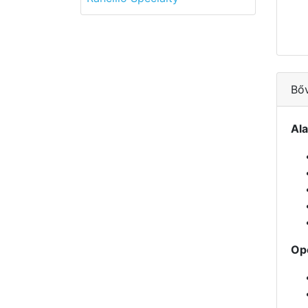
Bő
Ala
Opc