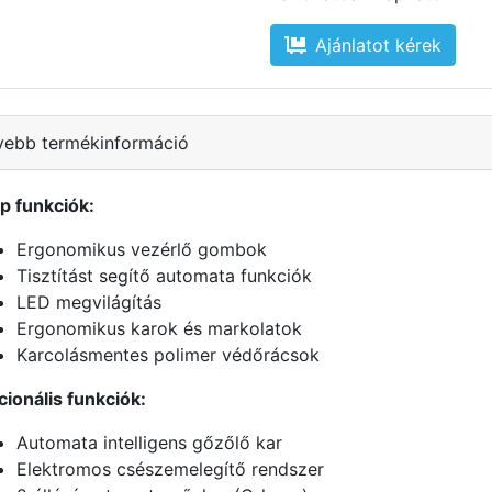
Ajánlatot kérek
vebb termékinformáció
p funkciók:
Ergonomikus vezérlő gombok
Tisztítást segítő automata funkciók
LED megvilágítás
Ergonomikus karok és markolatok
Karcolásmentes polimer védőrácsok
ionális funkciók:
Automata intelligens gőzőlő kar
Elektromos csészemelegítő rendszer