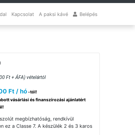
dal
Kapcsolat
A paksi kávé
Belépés
)
00 Ft + ÁFA) vételártól
00 Ft / hó
-tól!
bott vásárlási és finanszírozási ajánlatért
ál!
szolút megbízhatóság, rendkívül
en ez a Classe 7. A készülék 2 és 3 karos