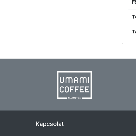
F
T
T
Kapcsolat