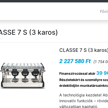
Főol
SSE 7 S (3 karos)
CLASSE 7 S (3 karos
2 227 580 Ft
(1 754 0
39 9
Finanszírozással akár
Részletekért és személyre sza
érdeklődjön munkatársainkn
A technológia kezdete! Ab
innovatív funkciók – rövid
változatban kapható.